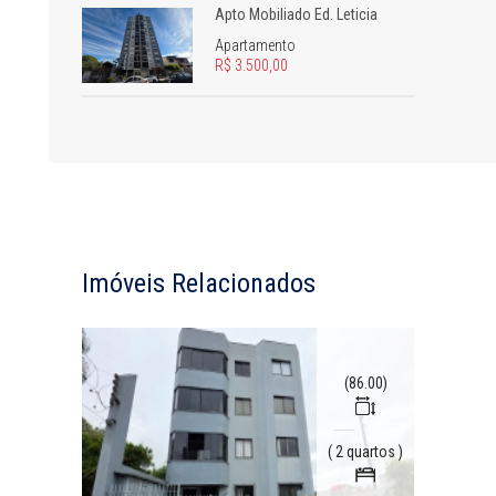
Apto Mobiliado Ed. Leticia
Apartamento
R$ 3.500,00
Imóveis Relacionados
(86.00)
uites )
( 2 quartos )