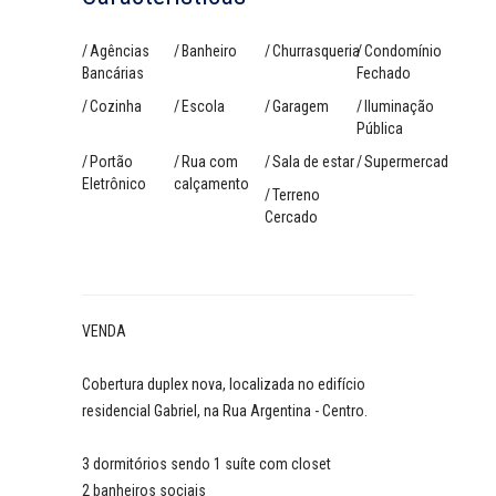
Agências
Banheiro
Churrasqueria
Condomínio
Bancárias
Fechado
Cozinha
Escola
Garagem
Iluminação
Pública
Portão
Rua com
Sala de estar
Supermercado
Eletrônico
calçamento
Terreno
Cercado
VENDA
Cobertura duplex nova, localizada no edifício
residencial Gabriel, na Rua Argentina - Centro.
3 dormitórios sendo 1 suíte com closet
2 banheiros sociais